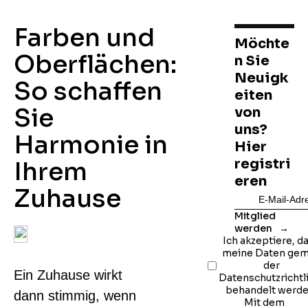
Farben und
Möchte
Oberflächen:
n Sie
Neuigk
So schaffen
eiten
Sie
von
uns?
Harmonie in
Hier
registri
Ihrem
eren
Zuhause
Mitglied
werden
Ich akzeptiere, d
meine Daten ge
der
Ein Zuhause wirkt
Datenschutzrichtl
behandelt werde
dann stimmig, wenn
Mit dem