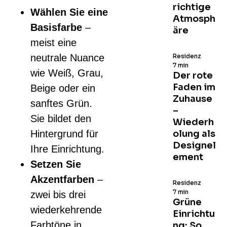
richtige
Wählen Sie eine
Atmosph
Basisfarbe
–
äre
meist eine
neutrale Nuance
Residenz
7 min
wie Weiß, Grau,
Der rote
Faden im
Beige oder ein
Zuhause
sanftes Grün.
–
Sie bildet den
Wiederh
Hintergrund für
olung als
Designel
Ihre Einrichtung.
ement
Setzen Sie
Akzentfarben
–
Residenz
7 min
zwei bis drei
Grüne
wiederkehrende
Einrichtu
Farbtöne in
ng: So