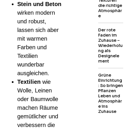
Texturen
Stein und Beton
die richtige
Atmosphär
wirken modern
e
und robust,
lassen sich aber
Der rote
Faden im
mit warmen
Zuhause –
Wiederholu
Farben und
ng als
Textilien
Designele
ment
wunderbar
ausgleichen.
Grüne
Einrichtung
Textilien
wie
: So bringen
Wolle, Leinen
Pflanzen
Leben und
oder Baumwolle
Atmosphär
e ins
machen Räume
Zuhause
gemütlicher und
verbessern die