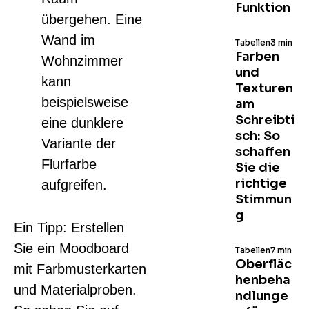
Funktion
übergehen. Eine
Wand im
Tabellen
3 min
Farben
Wohnzimmer
und
kann
Texturen
beispielsweise
am
Schreibti
eine dunklere
sch: So
Variante der
schaffen
Flurfarbe
Sie die
richtige
aufgreifen.
Stimmun
g
Ein Tipp: Erstellen
Sie ein Moodboard
Tabellen
7 min
Oberfläc
mit Farbmusterkarten
henbeha
und Materialproben.
ndlunge