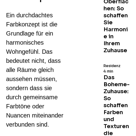
Oberfläc
hen: So
Ein durchdachtes
schaffen
Sie
Farbkonzept ist die
Harmoni
Grundlage für ein
e in
harmonisches
Ihrem
Zuhause
Wohngefühl. Das
bedeutet nicht, dass
Residenz
alle Räume gleich
4 min
Das
aussehen müssen,
Boheme-
sondern dass sie
Zuhause:
durch gemeinsame
So
schaffen
Farbtöne oder
Farben
Nuancen miteinander
und
verbunden sind.
Texturen
die