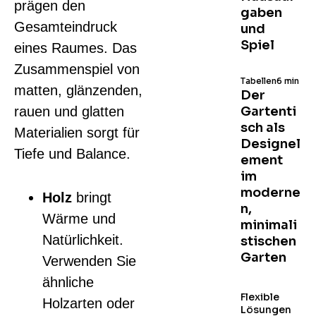
prägen den
gaben
Gesamteindruck
und
Spiel
eines Raumes. Das
Zusammenspiel von
Tabellen
6 min
matten, glänzenden,
Der
rauen und glatten
Gartenti
sch als
Materialien sorgt für
Designel
Tiefe und Balance.
ement
im
moderne
Holz
bringt
n,
Wärme und
minimali
Natürlichkeit.
stischen
Garten
Verwenden Sie
ähnliche
Flexible
Holzarten oder
Lösungen