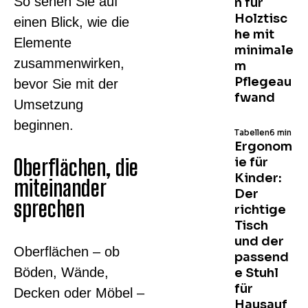
So sehen Sie auf
n für
Holztisc
einen Blick, wie die
he mit
Elemente
minimale
zusammenwirken,
m
Pflegeau
bevor Sie mit der
fwand
Umsetzung
beginnen.
Tabellen
6 min
Ergonom
Oberflächen, die
ie für
Kinder:
miteinander
Der
sprechen
richtige
Tisch
und der
Oberflächen – ob
passend
Böden, Wände,
e Stuhl
für
Decken oder Möbel –
Hausauf