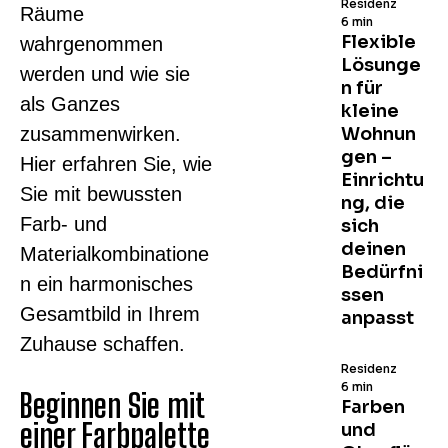
Residenz
Räume
6 min
Flexible
wahrgenommen
Lösunge
werden und wie sie
n für
als Ganzes
kleine
zusammenwirken.
Wohnun
gen –
Hier erfahren Sie, wie
Einrichtu
Sie mit bewussten
ng, die
Farb- und
sich
deinen
Materialkombinatione
Bedürfni
n ein harmonisches
ssen
Gesamtbild in Ihrem
anpasst
Zuhause schaffen.
Residenz
6 min
Beginnen Sie mit
Farben
einer Farbpalette
und