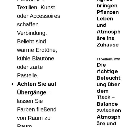
bringen
Textilien, Kunst
Pflanzen
oder Accessoires
Leben
schaffen
und
Atmosph
Verbindung.
äre ins
Beliebt sind
Zuhause
warme Erdtöne,
kühle Blautöne
Tabellen
5 min
Die
oder zarte
richtige
Pastelle.
Beleucht
Achten Sie auf
ung über
dem
Übergänge
–
Tisch –
lassen Sie
Balance
Farben fließend
zwischen
Atmosph
von Raum zu
äre und
Raum