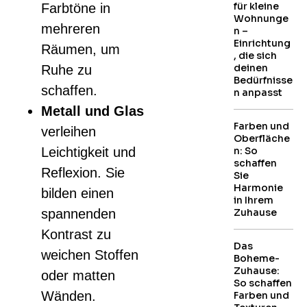
für kleine
Farbtöne in
Wohnunge
mehreren
n –
Einrichtung
Räumen, um
, die sich
deinen
Ruhe zu
Bedürfnisse
schaffen.
n anpasst
Metall und Glas
Farben und
verleihen
Oberfläche
Leichtigkeit und
n: So
schaffen
Reflexion. Sie
Sie
Harmonie
bilden einen
in Ihrem
spannenden
Zuhause
Kontrast zu
Das
weichen Stoffen
Boheme-
Zuhause:
oder matten
So schaffen
Wänden.
Farben und