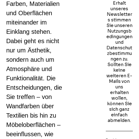
Farben, Materialien
Erhalt
unseres
und Oberflächen
Newsletter
s stimmen
miteinander im
Sie unseren
Einklang stehen.
Nutzungsb
edingungen
Dabei geht es nicht
und
Datenschut
nur um Ästhetik,
zbestimmu
sondern auch um
ngen zu.
Sollten Sie
Atmosphäre und
keine
weiteren E-
Funktionalität. Die
Mails von
Entscheidungen, die
uns
erhalten
Sie treffen – von
wollen,
können Sie
Wandfarben über
sich ganz
Textilien bis hin zu
einfach
abmelden.
Möbeloberflächen –
beeinflussen, wie