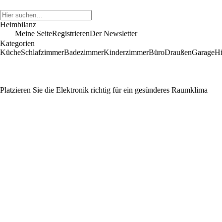
Heimbilanz
Meine Seite
Registrieren
Der Newsletter
Kategorien
Küche
Schlafzimmer
Badezimmer
Kinderzimmer
Büro
Draußen
Garage
Hi
Platzieren Sie die Elektronik richtig für ein gesünderes Raumklima