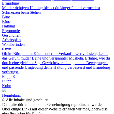
Ermüdung
Mit der richtigen Haltung bleibst du länger fit und vermeidest
Schmerzen beim Stehen
Büro
Büro
Haltung
Ergonomie
Gesundheit
Arbeitsplatz
Wohlbefinden
6 min
Ob im Büro, in der Küche oder im Verkauf – wer viel steht, kennt
das Gefühl müder Beine und verspannter Muskeln. Erfahre, wie du
durch eine gleichmäßige Gewichtsverteilung, kleine Bewegungen
und passende Umgebung deine Haltung verbesserst und Ermüdung
vorbeugst.
Filipp Kuhn
Filipp
Kuhn
Heimbilanz
© Alle Inhalte sind geschützt.
© Inhalte dürfen nicht ohne Genehmigung reproduziert werden.
Über einige Links auf dieser Website erhalten wir möglicherweise
eine Provision für Käufe.