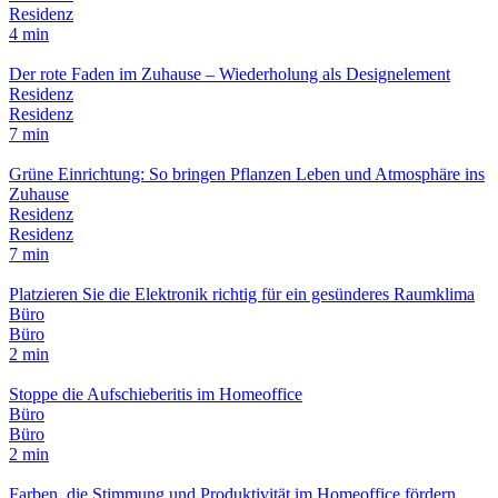
Residenz
4 min
Der rote Faden im Zuhause – Wiederholung als Designelement
Residenz
Residenz
7 min
Grüne Einrichtung: So bringen Pflanzen Leben und Atmosphäre ins
Zuhause
Residenz
Residenz
7 min
Platzieren Sie die Elektronik richtig für ein gesünderes Raumklima
Büro
Büro
2 min
Stoppe die Aufschieberitis im Homeoffice
Büro
Büro
2 min
Farben, die Stimmung und Produktivität im Homeoffice fördern