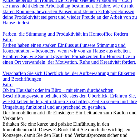
Aufschieberitis im Homeoffice ist kein seltenes Phänomen – doch
sie muss nicht deinen Arbeitsalltag bestimmen. Erfahre, wie du mit
klaren Routinen, bewussten Pausen und kleinen Erfolgserlebnissen
deine Produktivität steigerst und wieder Freude an der Arbeit von zu
Hause findest.
Farben, die Stimmung und Produktivität im Homeoffice fördern
Büro
Farben haben einen starken Einfluss auf unsere Stimmung und
Konzentration – besonders, wenn wir von zu Hause aus arbeiten.
Erfahren Sie, wie Sie mit gezielten Farbakzenten Ihr Homeoffice in
einen Ort verwandeln, der Motivation, Ruhe und Kreativität fördert.
Verschaffen Sie sich Überblick bei der Aufbewahrung mit Etiketten
und Beschriftungen
Büro
Ob im Haushalt oder im Büro – mit einem durchdachten
Beschriftungssystem behalten Sie stets den Überblick. Erfahren Sie,
wie Etiketten helfen, Strukturen zu schaffen, Zeit zu sparen und Ihre
Umgebung funktional und ansprechend zu gestalten.
Der Immobilienmarkt für Einsteiger: Ein Leitfaden zum Kaufen und
Verkaufen
Erhalten Sie eine kurze und präzise Einführung in den
Immobilienmarkt. Dieses E-Book führt Sie durch die wichtigsten
Konzepte, damit Sie den Kauf- und Verkaufsprozess sicher und