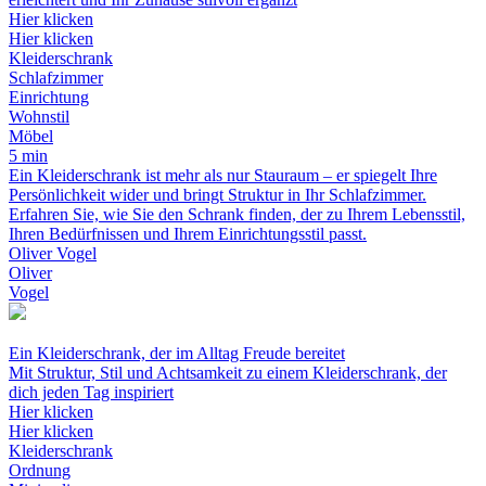
Hier klicken
Hier klicken
Kleiderschrank
Schlafzimmer
Einrichtung
Wohnstil
Möbel
5 min
Ein Kleiderschrank ist mehr als nur Stauraum – er spiegelt Ihre
Persönlichkeit wider und bringt Struktur in Ihr Schlafzimmer.
Erfahren Sie, wie Sie den Schrank finden, der zu Ihrem Lebensstil,
Ihren Bedürfnissen und Ihrem Einrichtungsstil passt.
Oliver Vogel
Oliver
Vogel
Ein Kleiderschrank, der im Alltag Freude bereitet
Mit Struktur, Stil und Achtsamkeit zu einem Kleiderschrank, der
dich jeden Tag inspiriert
Hier klicken
Hier klicken
Kleiderschrank
Ordnung