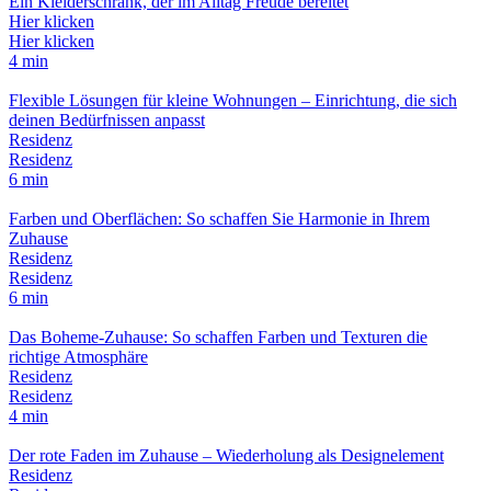
Ein Kleiderschrank, der im Alltag Freude bereitet
Hier klicken
Hier klicken
4 min
Flexible Lösungen für kleine Wohnungen – Einrichtung, die sich
deinen Bedürfnissen anpasst
Residenz
Residenz
6 min
Farben und Oberflächen: So schaffen Sie Harmonie in Ihrem
Zuhause
Residenz
Residenz
6 min
Das Boheme-Zuhause: So schaffen Farben und Texturen die
richtige Atmosphäre
Residenz
Residenz
4 min
Der rote Faden im Zuhause – Wiederholung als Designelement
Residenz