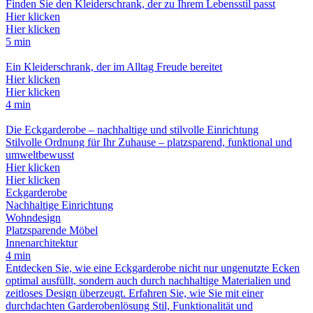
Finden Sie den Kleiderschrank, der zu Ihrem Lebensstil passt
Hier klicken
Hier klicken
5 min
Ein Kleiderschrank, der im Alltag Freude bereitet
Hier klicken
Hier klicken
4 min
Die Eckgarderobe – nachhaltige und stilvolle Einrichtung
Stilvolle Ordnung für Ihr Zuhause – platzsparend, funktional und
umweltbewusst
Hier klicken
Hier klicken
Eckgarderobe
Nachhaltige Einrichtung
Wohndesign
Platzsparende Möbel
Innenarchitektur
4 min
Entdecken Sie, wie eine Eckgarderobe nicht nur ungenutzte Ecken
optimal ausfüllt, sondern auch durch nachhaltige Materialien und
zeitloses Design überzeugt. Erfahren Sie, wie Sie mit einer
durchdachten Garderobenlösung Stil, Funktionalität und