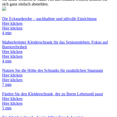
sich ganz einfach abmelden.
Die Eckgarderobe – nachhaltige und stilvolle Einrichtung
Hier klicken
Hier klicken
4 min
Maßgefertigter Kleiderschrank für das Seniorenleben: Fokus auf
Barrierefreiheit
Hier klicken
Hier klicken
4 min
Nutzen Sie die Höhe des Schranks für zusätzlichen Stauraum
Hier klicken
Hier klicken
7 min
Finden Sie den Kleiderschrank, der zu Ihrem Lebensstil passt
Hier klicken
Hier klicken
5 min