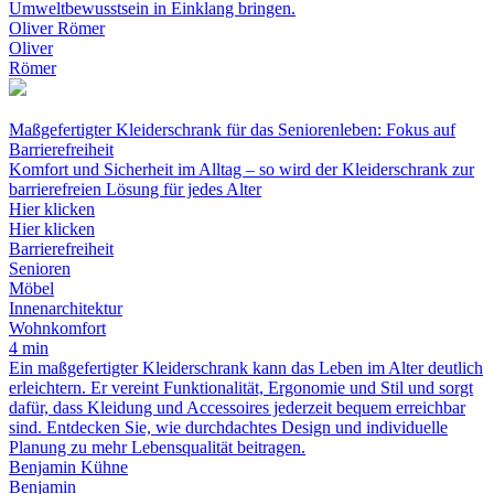
Umweltbewusstsein in Einklang bringen.
Oliver Römer
Oliver
Römer
Maßgefertigter Kleiderschrank für das Seniorenleben: Fokus auf
Barrierefreiheit
Komfort und Sicherheit im Alltag – so wird der Kleiderschrank zur
barrierefreien Lösung für jedes Alter
Hier klicken
Hier klicken
Barrierefreiheit
Senioren
Möbel
Innenarchitektur
Wohnkomfort
4 min
Ein maßgefertigter Kleiderschrank kann das Leben im Alter deutlich
erleichtern. Er vereint Funktionalität, Ergonomie und Stil und sorgt
dafür, dass Kleidung und Accessoires jederzeit bequem erreichbar
sind. Entdecken Sie, wie durchdachtes Design und individuelle
Planung zu mehr Lebensqualität beitragen.
Benjamin Kühne
Benjamin