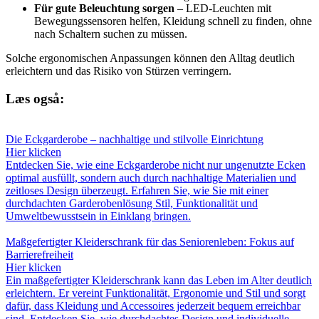
Für gute Beleuchtung sorgen
– LED-Leuchten mit
Bewegungssensoren helfen, Kleidung schnell zu finden, ohne
nach Schaltern suchen zu müssen.
Solche ergonomischen Anpassungen können den Alltag deutlich
erleichtern und das Risiko von Stürzen verringern.
Læs også:
Die Eckgarderobe – nachhaltige und stilvolle Einrichtung
Hier klicken
Entdecken Sie, wie eine Eckgarderobe nicht nur ungenutzte Ecken
optimal ausfüllt, sondern auch durch nachhaltige Materialien und
zeitloses Design überzeugt. Erfahren Sie, wie Sie mit einer
durchdachten Garderobenlösung Stil, Funktionalität und
Umweltbewusstsein in Einklang bringen.
Maßgefertigter Kleiderschrank für das Seniorenleben: Fokus auf
Barrierefreiheit
Hier klicken
Ein maßgefertigter Kleiderschrank kann das Leben im Alter deutlich
erleichtern. Er vereint Funktionalität, Ergonomie und Stil und sorgt
dafür, dass Kleidung und Accessoires jederzeit bequem erreichbar
sind. Entdecken Sie, wie durchdachtes Design und individuelle