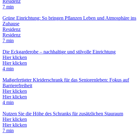
Residenz
7 min
Grüne Einrichtung: So bringen Pflanzen Leben und Atmosphäre ins
Zuhause
Residenz
Residenz
7 min
Die Eckgarderobe – nachhaltige und stilvolle Einrichtung
Hier klicken
Hier klicken
4 min
Maßgefertigter Kleiderschrank für das Seniorenleben: Fokus auf
Barrierefreiheit
Hier klicken
Hier klicken
4 min
Nutzen Sie die Höhe des Schranks für zusätzlichen Stauraum
Hier klicken
Hier klicken
7 min