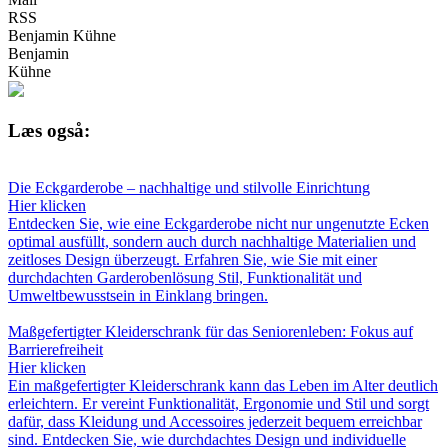
RSS
Benjamin Kühne
Benjamin
Kühne
Læs også:
Die Eckgarderobe – nachhaltige und stilvolle Einrichtung
Hier klicken
Entdecken Sie, wie eine Eckgarderobe nicht nur ungenutzte Ecken
optimal ausfüllt, sondern auch durch nachhaltige Materialien und
zeitloses Design überzeugt. Erfahren Sie, wie Sie mit einer
durchdachten Garderobenlösung Stil, Funktionalität und
Umweltbewusstsein in Einklang bringen.
Maßgefertigter Kleiderschrank für das Seniorenleben: Fokus auf
Barrierefreiheit
Hier klicken
Ein maßgefertigter Kleiderschrank kann das Leben im Alter deutlich
erleichtern. Er vereint Funktionalität, Ergonomie und Stil und sorgt
dafür, dass Kleidung und Accessoires jederzeit bequem erreichbar
sind. Entdecken Sie, wie durchdachtes Design und individuelle