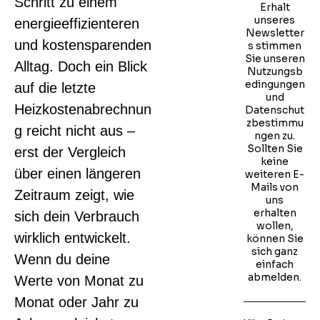
Schritt zu einem
Erhalt
unseres
energieeffizienteren
Newsletter
und kostensparenden
s stimmen
Sie unseren
Alltag. Doch ein Blick
Nutzungsb
edingungen
auf die letzte
und
Heizkostenabrechnun
Datenschut
zbestimmu
g reicht nicht aus –
ngen zu.
Sollten Sie
erst der Vergleich
keine
über einen längeren
weiteren E-
Mails von
Zeitraum zeigt, wie
uns
erhalten
sich dein Verbrauch
wollen,
wirklich entwickelt.
können Sie
sich ganz
Wenn du deine
einfach
abmelden.
Werte von Monat zu
Monat oder Jahr zu