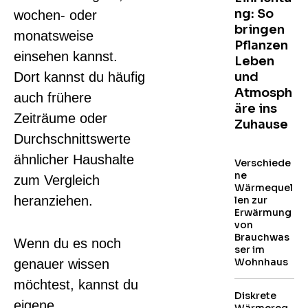
ng: So
wochen- oder
bringen
monatsweise
Pflanzen
einsehen kannst.
Leben
Dort kannst du häufig
und
Atmosph
auch frühere
äre ins
Zeiträume oder
Zuhause
Durchschnittswerte
ähnlicher Haushalte
Verschiede
ne
zum Vergleich
Wärmequel
heranziehen.
len zur
Erwärmung
von
Brauchwas
Wenn du es noch
ser im
Wohnhaus
genauer wissen
möchtest, kannst du
Diskrete
eigene