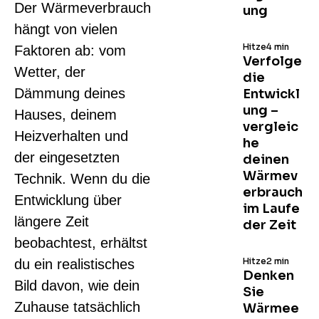
Der Wärmeverbrauch
ung
hängt von vielen
Hitze
4 min
Faktoren ab: vom
Verfolge
Wetter, der
die
Dämmung deines
Entwickl
ung –
Hauses, deinem
vergleic
Heizverhalten und
he
der eingesetzten
deinen
Wärmev
Technik. Wenn du die
erbrauch
Entwicklung über
im Laufe
längere Zeit
der Zeit
beobachtest, erhältst
Hitze
2 min
du ein realistisches
Denken
Bild davon, wie dein
Sie
Zuhause tatsächlich
Wärmee