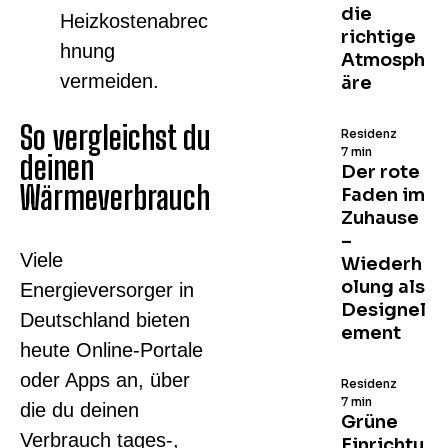
die
Heizkostenabrec
richtige
hnung
Atmosph
vermeiden.
äre
So vergleichst du
Residenz
7 min
deinen
Der rote
Wärmeverbrauch
Faden im
Zuhause
–
Viele
Wiederh
olung als
Energieversorger in
Designel
Deutschland bieten
ement
heute Online-Portale
oder Apps an, über
Residenz
7 min
die du deinen
Grüne
Verbrauch tages-,
Einrichtu