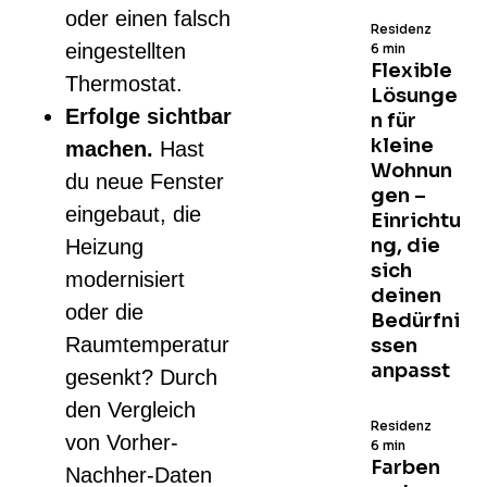
oder einen falsch
Residenz
eingestellten
6 min
Flexible
Thermostat.
Lösunge
Erfolge sichtbar
n für
kleine
machen.
Hast
Wohnun
du neue Fenster
gen –
eingebaut, die
Einrichtu
ng, die
Heizung
sich
modernisiert
deinen
oder die
Bedürfni
Raumtemperatur
ssen
anpasst
gesenkt? Durch
den Vergleich
Residenz
von Vorher-
6 min
Farben
Nachher-Daten