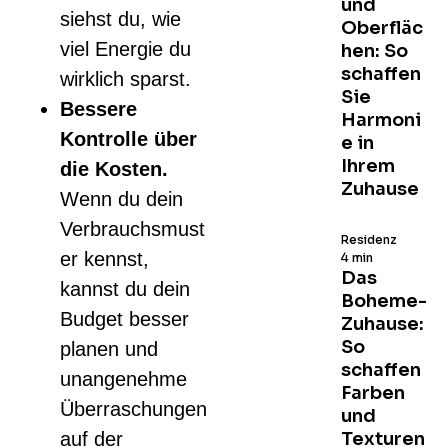
und
siehst du, wie
Oberfläc
viel Energie du
hen: So
schaffen
wirklich sparst.
Sie
Bessere
Harmoni
Kontrolle über
e in
Ihrem
die Kosten.
Zuhause
Wenn du dein
Verbrauchsmust
Residenz
er kennst,
4 min
Das
kannst du dein
Boheme-
Budget besser
Zuhause:
So
planen und
schaffen
unangenehme
Farben
Überraschungen
und
auf der
Texturen