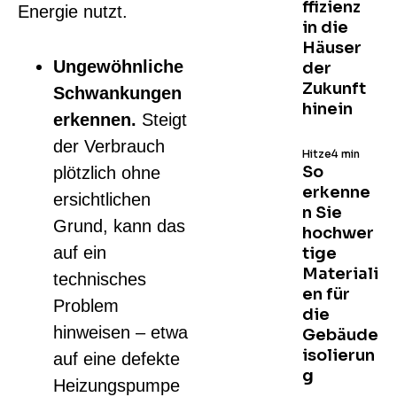
ffizienz
Energie nutzt.
in die
Häuser
Ungewöhnliche
der
Zukunft
Schwankungen
hinein
erkennen.
Steigt
der Verbrauch
Hitze
4 min
So
plötzlich ohne
erkenne
ersichtlichen
n Sie
Grund, kann das
hochwer
auf ein
tige
Materiali
technisches
en für
Problem
die
hinweisen – etwa
Gebäude
isolierun
auf eine defekte
g
Heizungspumpe