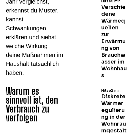
Jahr vergleichst,
Hitze
5 min
Verschie
erkennst du Muster,
dene
kannst
Wärmeq
uellen
Schwankungen
zur
erklären und siehst,
Erwärmu
welche Wirkung
ng von
deine Maßnahmen im
Brauchw
asser im
Haushalt tatsächlich
Wohnhau
haben.
s
Warum es
Hitze
2 min
Diskrete
sinnvoll ist, den
Wärmer
Verbrauch zu
egulieru
verfolgen
ng in der
Wohnrau
mgestalt