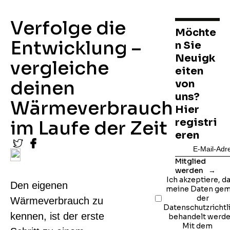
Verfolge die
Möchte
Entwicklung –
n Sie
Neuigk
vergleiche
eiten
deinen
von
uns?
Wärmeverbrauch
Hier
registri
im Laufe der Zeit
eren
Mitglied
werden
Ich akzeptiere, d
Den eigenen
meine Daten ge
der
Wärmeverbrauch zu
Datenschutzrichtl
kennen, ist der erste
behandelt werde
Mit dem