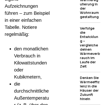
Wärmereg
ulierung in
Aufzeichnungen
der
führen – zum Beispiel
Wohnraum
gestaltung
in einer einfachen
Tabelle. Notiere
Verfolge
die
regelmäßig:
Entwicklun
g –
vergleiche
den monatlichen
deinen
Wärmeverb
Verbrauch in
rauch im
Laufe der
Kilowattstunden
Zeit
oder
Kubikmetern,
Denken Sie
Wärmeeffiz
die
ienz in die
durchschnittliche
Häuser der
Zukunft
Außentemperatu
hinein
r (z. B. über den