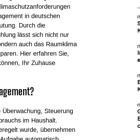
Klimaschutzanforderungen
agement in deutschen
I
tung. Durch die
lung lässt sich nicht nur
sondern auch das Raumklima
I
I
paren. Hier erfahren Sie,
können, Ihr Zuhause
I
nagement?
I
e Überwachung, Steuerung
brauchs im Haushalt.
geregelt wurde, übernehmen
e Aufgabe automatisch.