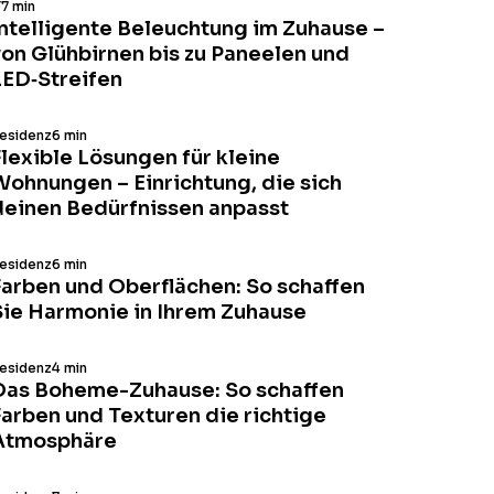
T
7 min
Intelligente Beleuchtung im Zuhause –
von Glühbirnen bis zu Paneelen und
LED‑Streifen
esidenz
6 min
Flexible Lösungen für kleine
Wohnungen – Einrichtung, die sich
deinen Bedürfnissen anpasst
esidenz
6 min
Farben und Oberflächen: So schaffen
Sie Harmonie in Ihrem Zuhause
esidenz
4 min
Das Boheme-Zuhause: So schaffen
Farben und Texturen die richtige
Atmosphäre