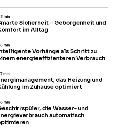
T
3 min
Smarte Sicherheit – Geborgenheit und
Komfort im Alltag
T
6 min
ntelligente Vorhänge als Schritt zu
einem energieeffizienteren Verbrauch
T
7 min
Energi­management, das Heizung und
Kühlung im Zuhause optimiert
T
6 min
Geschirrspüler, die Wasser- und
Energieverbrauch automatisch
optimieren