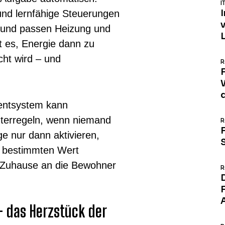
I
nd lernfähige Steuerungen
n und passen Heizung und
t es, Energie dann zu
cht wird – und
R
ntsystem kann
nterregeln, wenn niemand
R
ge nur dann aktivieren,
 bestimmten Wert
s Zuhause an die Bewohner
R
– das Herzstück der