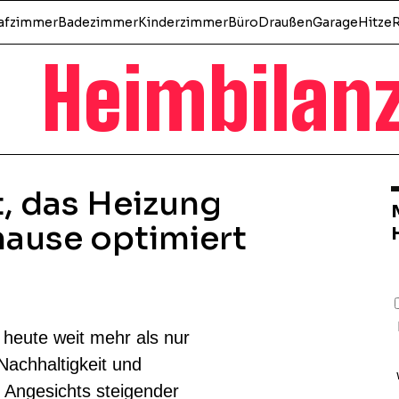
afzimmer
Badezimmer
Kinderzimmer
Büro
Draußen
Garage
Hitze
Heimbilan
, das Heizung
hause optimiert
heute weit mehr als nur
 Nachhaltigkeit und
. Angesichts steigender