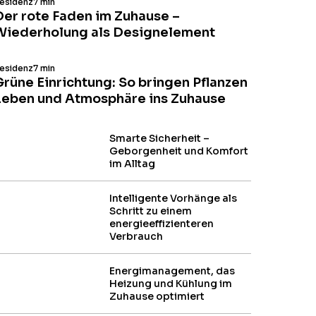
esidenz
7 min
Der rote Faden im Zuhause –
Wiederholung als Designelement
esidenz
7 min
Grüne Einrichtung: So bringen Pflanzen
Leben und Atmosphäre ins Zuhause
Smarte Sicherheit –
Geborgenheit und Komfort
im Alltag
Intelligente Vorhänge als
Schritt zu einem
energieeffizienteren
Verbrauch
Energi­management, das
Heizung und Kühlung im
Zuhause optimiert