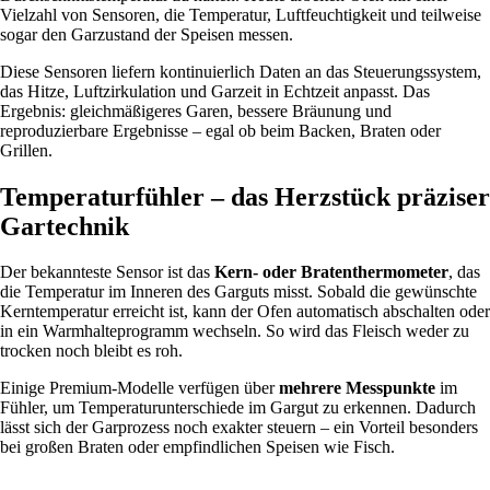
Vielzahl von Sensoren, die Temperatur, Luftfeuchtigkeit und teilweise
sogar den Garzustand der Speisen messen.
Diese Sensoren liefern kontinuierlich Daten an das Steuerungssystem,
das Hitze, Luftzirkulation und Garzeit in Echtzeit anpasst. Das
Ergebnis: gleichmäßigeres Garen, bessere Bräunung und
reproduzierbare Ergebnisse – egal ob beim Backen, Braten oder
Grillen.
Temperaturfühler – das Herzstück präziser
Gartechnik
Der bekannteste Sensor ist das
Kern- oder Bratenthermometer
, das
die Temperatur im Inneren des Garguts misst. Sobald die gewünschte
Kerntemperatur erreicht ist, kann der Ofen automatisch abschalten oder
in ein Warmhalteprogramm wechseln. So wird das Fleisch weder zu
trocken noch bleibt es roh.
Einige Premium-Modelle verfügen über
mehrere Messpunkte
im
Fühler, um Temperaturunterschiede im Gargut zu erkennen. Dadurch
lässt sich der Garprozess noch exakter steuern – ein Vorteil besonders
bei großen Braten oder empfindlichen Speisen wie Fisch.